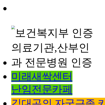
미래새싹센터
난임전문카페
김대곤의 자궁근종 