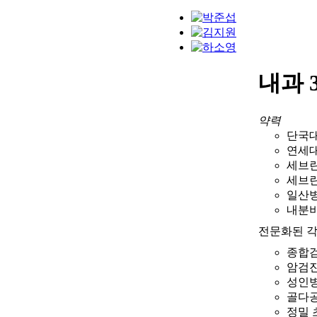
내과 
약력
단국대
연세대
세브란
세브
일산병
내분
전문화된 각
종합검
암검진
성인병
골다공
정밀 