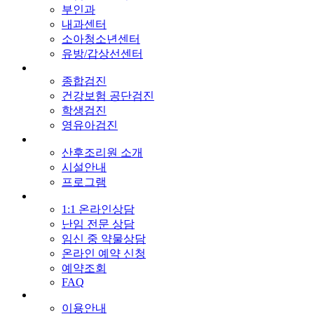
부인과
내과센터
소아청소년센터
유방/갑상선센터
종합검진
건강보험 공단검진
학생검진
영유아검진
산후조리원 소개
시설안내
프로그램
1:1 온라인상담
난임 전문 상담
임신 중 약물상담
온라인 예약 신청
예약조회
FAQ
이용안내