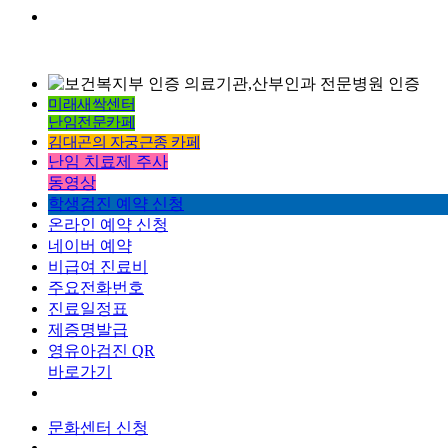
미래새싹센터
난임전문카페
김대곤의 자궁근종 카페
난임 치료제 주사
동영상
학생검진 예약 신청
온라인 예약 신청
네이버 예약
비급여 진료비
주요전화번호
진료일정표
제증명발급
영유아검진 QR
바로가기
문화센터 신청