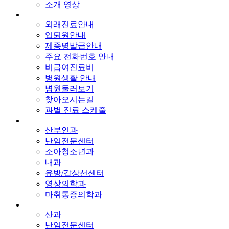
소개 영상
외래진료안내
입퇴원안내
제증명발급안내
주요 전화번호 안내
비급여진료비
병원생활 안내
병원둘러보기
찾아오시는길
과별 진료 스케줄
산부인과
난임전문센터
소아청소년과
내과
유방/갑상선센터
영상의학과
마취통증의학과
산과
난임전문센터