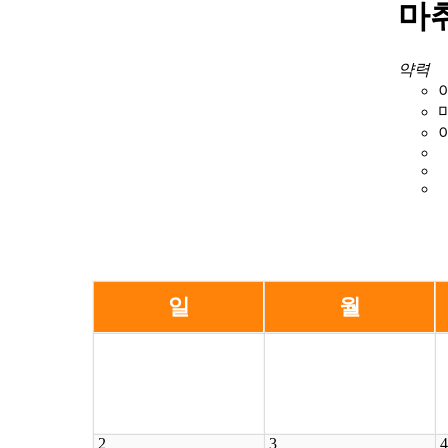
마
약력
일
월
2
3
4