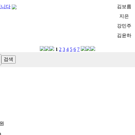
립니다
김보름
지은
강민주
김윤하
1
2
3
4
5
6
7
병원
.