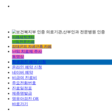
미래새싹센터
난임전문카페
김대곤의 자궁근종 카페
난임 치료제 주사
동영상
학생검진 예약 신청
온라인 예약 신청
네이버 예약
비급여 진료비
주요전화번호
진료일정표
제증명발급
영유아검진 QR
바로가기