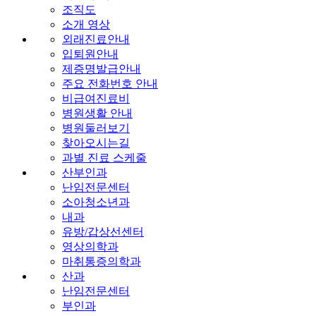
조직도
소개 영상
외래진료안내
입퇴원안내
제증명발급안내
주요 전화번호 안내
비급여진료비
병원생활 안내
병원둘러보기
찾아오시는길
과별 진료 스케줄
산부인과
난임전문센터
소아청소년과
내과
유방/갑상선센터
영상의학과
마취통증의학과
산과
난임전문센터
부인과