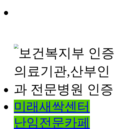
미래새싹센터
난임전문카페