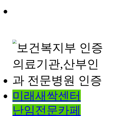
미래새싹센터
난임전문카페