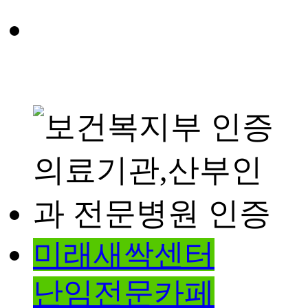
미래새싹센터
난임전문카페