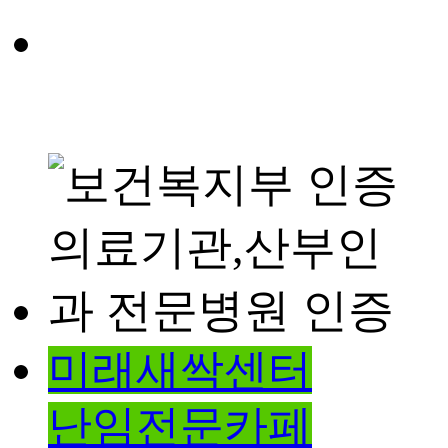
미래새싹센터
난임전문카페