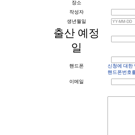
이메일 , 직업 , 회사
장소
정보 , 서비스 이용기
작성자
생년월일
출산 예정
ο 개인정보 수집방법 : 
일
통한 회원가입
핸드폰
신청에 대한
핸드폰번호를
개인정보의 수집 
이메일
회사는 수집한 개
ο 서비스 제공에 