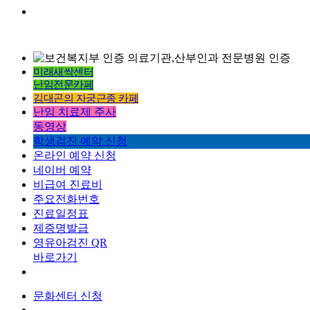
미래새싹센터
난임전문카페
김대곤의 자궁근종 카페
난임 치료제 주사
동영상
학생검진 예약 신청
온라인 예약 신청
네이버 예약
비급여 진료비
주요전화번호
진료일정표
제증명발급
영유아검진 QR
바로가기
문화센터 신청