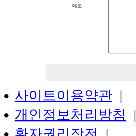
정보제공 , 물품배송
메모
ο 회원 관리
회원제 서비스 이용
부정 이용 방지와 비
만14세 미만 아동 
불만처리 등 민원처
사이트이용약관
|
ο 마케팅 및 광고에
개인정보처리방침
신규 서비스(제품) 
환자권리장전
|
인구통계학적 특성에