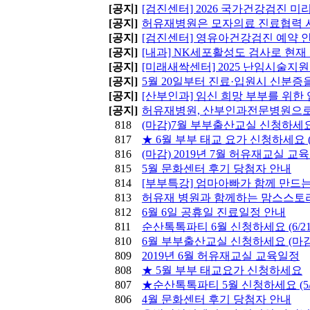
[공지]
[검진센터] 2026 국가건강검진 
[공지]
허유재병원은 모자의료 진료협력 
[공지]
[검진센터] 영유아건강검진 예약 안
[공지]
[내과] NK세포활성도 검사로 현
[공지]
[미래새싹센터] 2025 난임시술지원 안
[공지]
5월 20일부터 진료·입원시 신분증
[공지]
[산부인과] 임신 희망 부부를 위
[공지]
허유재병원, 산부인과전문병원으로 
818
(마감)7월 부부출산교실 신청하세
817
★ 6월 부부 태교 요가 신청하세요 
816
(마감) 2019년 7월 허유재교실 교
815
5월 문화센터 후기 당첨자 안내
814
[부부특강] 엄마아빠가 함께 만드는 애
813
허유재 병원과 함께하는 맘스스토리 
812
6월 6일 공휴일 진료일정 안내
811
순산톡톡파티 6월 신청하세요 (6/21
810
6월 부부출산교실 신청하세요 (마감
809
2019년 6월 허유재교실 교육일정
808
★ 5월 부부 태교요가 신청하세요
807
★순산톡톡파티 5월 신청하세요 (5/2
806
4월 문화센터 후기 당첨자 안내