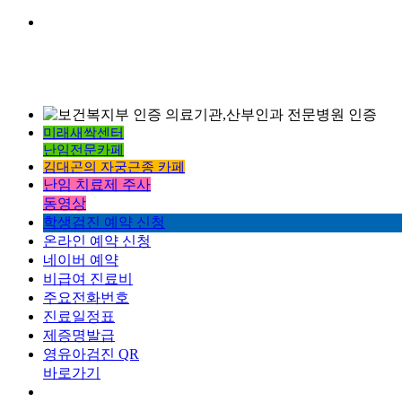
미래새싹센터
난임전문카페
김대곤의 자궁근종 카페
난임 치료제 주사
동영상
학생검진 예약 신청
온라인 예약 신청
네이버 예약
비급여 진료비
주요전화번호
진료일정표
제증명발급
영유아검진 QR
바로가기