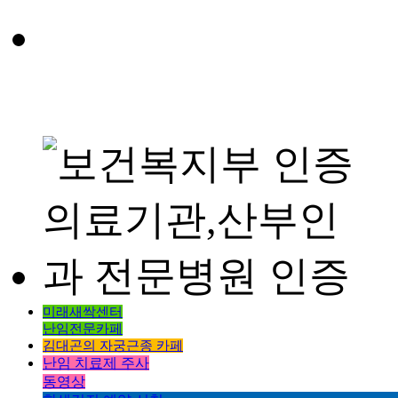
미래새싹센터
난임전문카페
김대곤의 자궁근종 카페
난임 치료제 주사
동영상