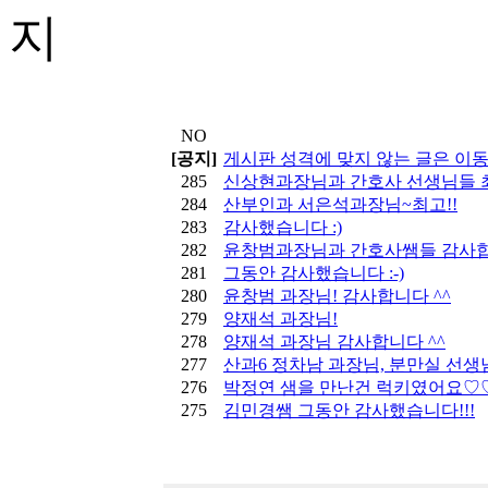
NO
[공지]
게시판 성격에 맞지 않는 글은 이
285
신상현과장님과 간호사 선생님들 최
284
산부인과 서은석과장님~최고!!
283
감사했습니다 :)
282
윤창범과장님과 간호사쌤들 감사합
281
그동안 감사했습니다 :-)
280
윤창범 과장님! 감사합니다 ^^
279
양재석 과장님!
278
양재석 과장님 감사합니다 ^^
277
산과6 정차남 과장님, 분만실 선생님
276
박정연 샘을 만난건 럭키였어요♡
275
김민경쌤 그동안 감사했습니다!!!