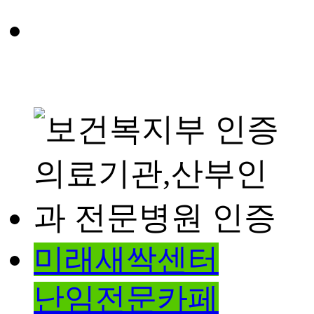
미래새싹센터
난임전문카페