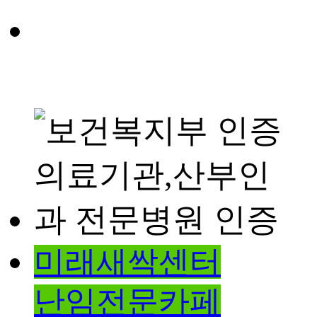
미래새싹센터
난임전문카페