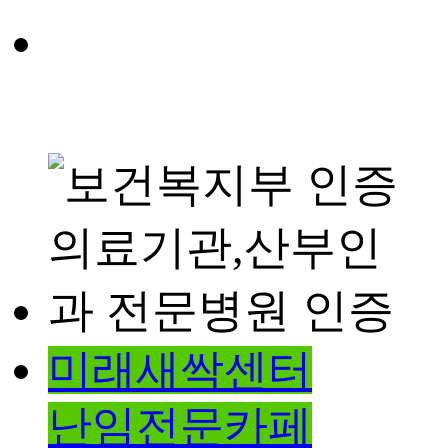
미래새싹센터
난임전문카페