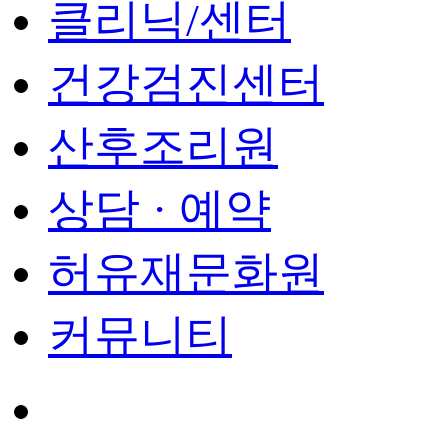
클리닉/센터
건강검진센터
산후조리원
상담 · 예약
허유재문화원
커뮤니티